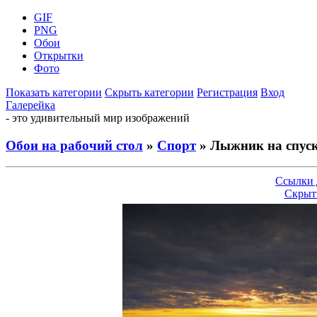
GIF
PNG
Обои
Открытки
Фото
Показать категории
Скрыть категории
Регистрация
Вход
Галерейка
- это удивительный мир изображений
Обои на рабочий стол
»
Спорт
» Лыжник на спуск
Ссылки 
Скрыт