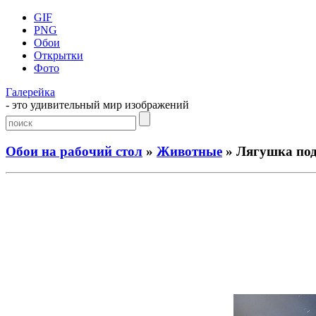
GIF
PNG
Обои
Открытки
Фото
Галерейка
- это удивительный мир изображений
Обои на рабочий стол
»
Животные
» Лягушка под