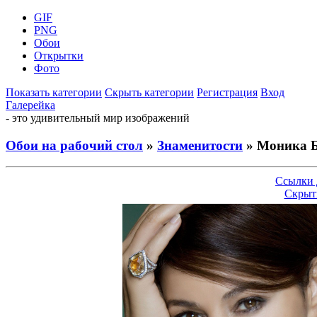
GIF
PNG
Обои
Открытки
Фото
Показать категории
Скрыть категории
Регистрация
Вход
Галерейка
- это удивительный мир изображений
Обои на рабочий стол
»
Знаменитости
» Моника 
Ссылки 
Скрыт