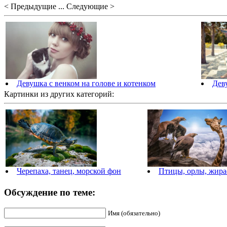
< Предыдущие ... Следующие >
Девушка с венком на голове и котенком
Дев
Картинки из других категорий:
Черепаха, танец, морской фон
Птицы, орлы, жира
Обсуждение по теме:
Имя (обязательно)