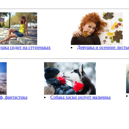
ушка сидит на ступеньках
Девушка и осенние листь
ф, фантастика
Собака хаски целует мальчика