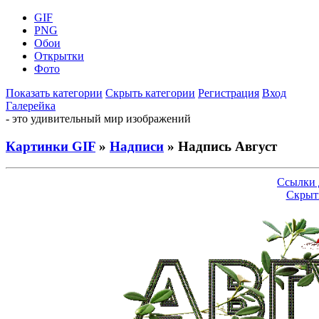
GIF
PNG
Обои
Открытки
Фото
Показать категории
Скрыть категории
Регистрация
Вход
Галерейка
- это удивительный мир изображений
Картинки GIF
»
Надписи
» Надпись Август
Ссылки 
Скрыт