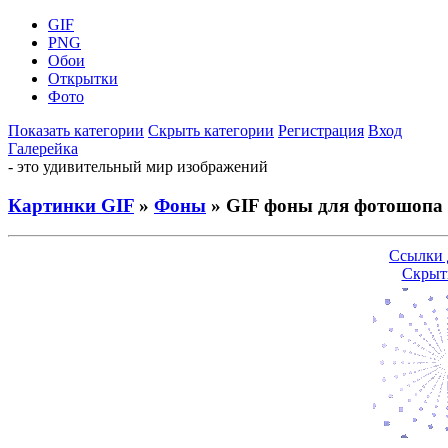
GIF
PNG
Обои
Открытки
Фото
Показать категории
Скрыть категории
Регистрация
Вход
Галерейка
- это удивительный мир изображений
Картинки GIF
»
Фоны
» GIF фоны для фотошопа
Ссылки 
Скрыт