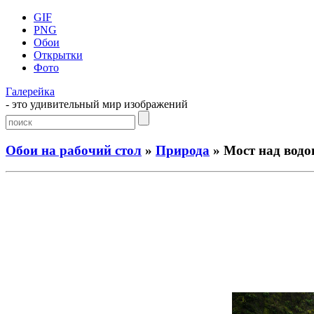
GIF
PNG
Обои
Открытки
Фото
Галерейка
- это удивительный мир изображений
Обои на рабочий стол
»
Природа
» Мост над вод