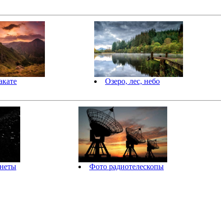
акате
Озеро, лес, небо
анеты
Фото радиотелескопы