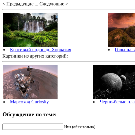
< Предыдущие ... Следующие >
Красивый водопад, Хорватия
Горы на з
Картинки из других категорий:
Марсоход Curiosity
Черно-белые пл
Обсуждение по теме:
Имя (обязательно)