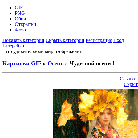
GIF
PNG
Обои
Открытки
Фото
Показать категории
Скрыть категории
Регистрация
Вход
Галерейка
- это удивительный мир изображений
Картинки GIF
»
Осень
» Чудесной осени !
Ссылки 
Скрыт