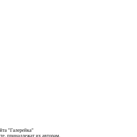
йта "Галерейка"
те, принадлежат их авторам.