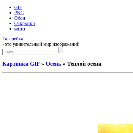
GIF
PNG
Обои
Открытки
Фото
Галерейка
- это удивительный мир изображений
Картинки GIF
»
Осень
» Теплой осени