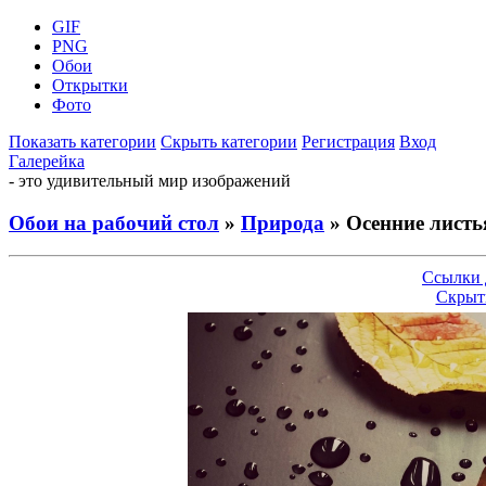
GIF
PNG
Обои
Открытки
Фото
Показать категории
Скрыть категории
Регистрация
Вход
Галерейка
- это удивительный мир изображений
Обои на рабочий стол
»
Природа
» Осенние листь
Ссылки 
Скрыт