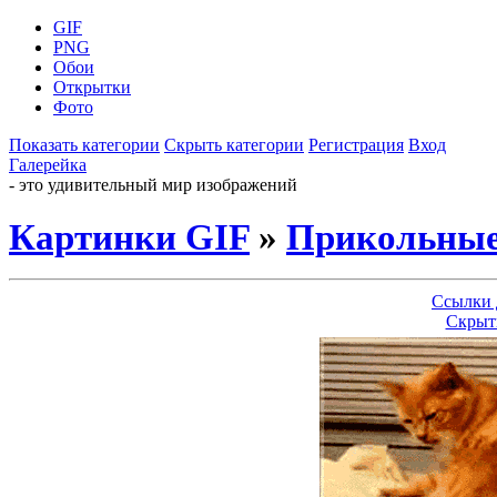
GIF
PNG
Обои
Открытки
Фото
Показать категории
Скрыть категории
Регистрация
Вход
Галерейка
- это удивительный мир изображений
Картинки GIF
»
Прикольны
Ссылки 
Скрыт