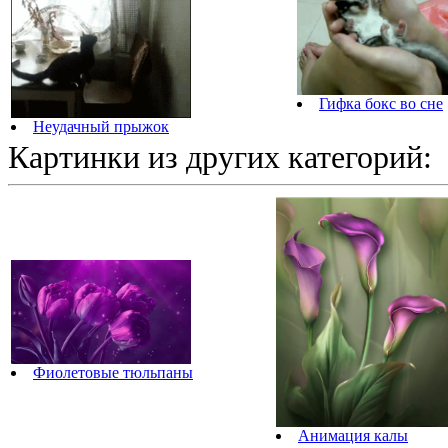
Гифка бокс во сне
Неудачный прыжок
Картинки из других категорий:
Фиолетовые тюльпаны
Анимация калы