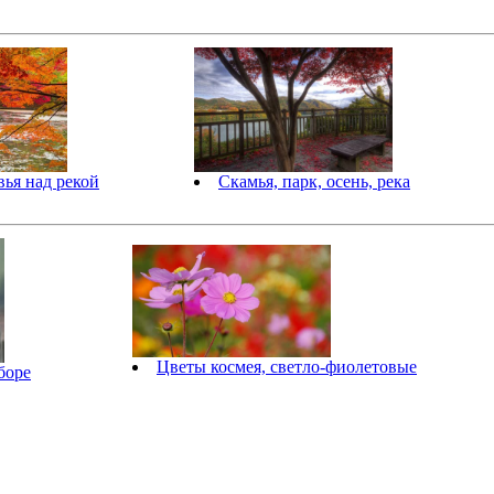
вья над рекой
Скамья, парк, осень, река
Цветы космея, светло-фиолетовые
боре