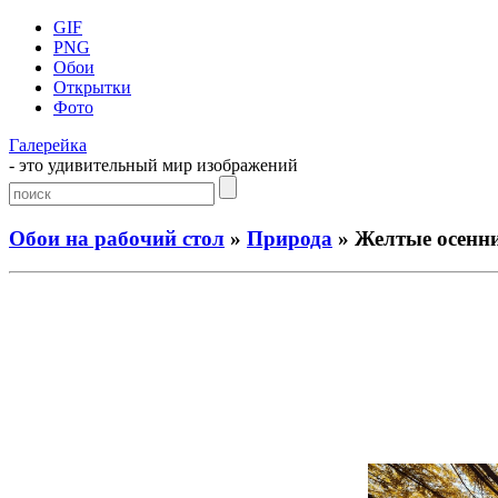
GIF
PNG
Обои
Открытки
Фото
Галерейка
- это удивительный мир изображений
Обои на рабочий стол
»
Природа
» Желтые осенни