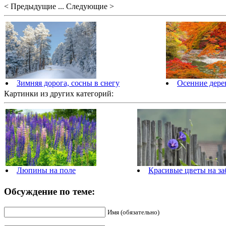
< Предыдущие ... Следующие >
Зимняя дорога, сосны в снегу
Осенние дере
Картинки из других категорий:
Люпины на поле
Красивые цветы на за
Обсуждение по теме:
Имя (обязательно)