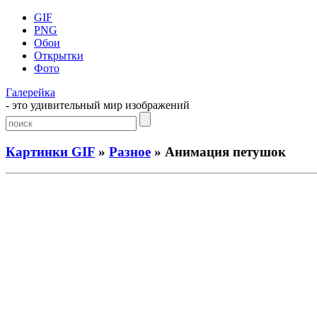
GIF
PNG
Обои
Открытки
Фото
Галерейка
- это удивительный мир изображений
Картинки GIF
»
Разное
» Анимация петушок