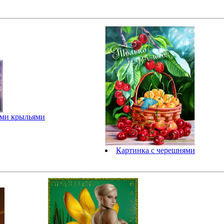
ыми крыльями
Картинка с черешнями