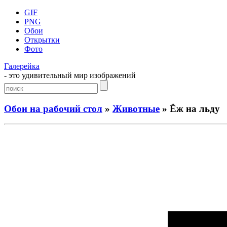
GIF
PNG
Обои
Открытки
Фото
Галерейка
- это удивительный мир изображений
Обои на рабочий стол
»
Животные
» Ёж на льду