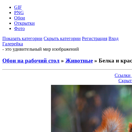
GIF
PNG
Обои
Открытки
Фото
Показать категории
Скрыть категории
Регистрация
Вход
Галерейка
- это удивительный мир изображений
Обои на рабочий стол
»
Животные
» Белка и кра
Ссылки 
Скрыт