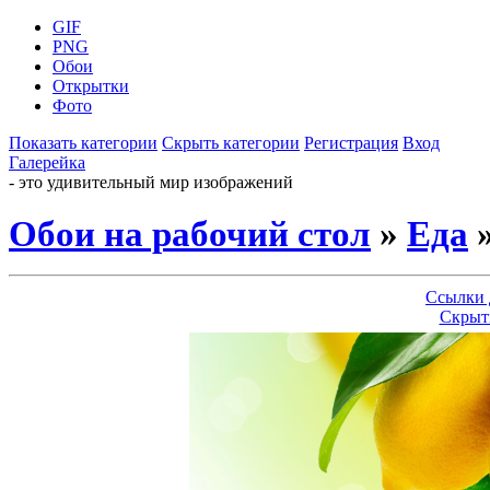
GIF
PNG
Обои
Открытки
Фото
Показать категории
Скрыть категории
Регистрация
Вход
Галерейка
- это удивительный мир изображений
Обои на рабочий стол
»
Еда
»
Ссылки 
Скрыт