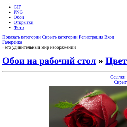
GIF
PNG
Обои
Открытки
Фото
Показать категории
Скрыть категории
Регистрация
Вход
Галерейка
- это удивительный мир изображений
Обои на рабочий стол
»
Цве
Ссылки 
Скрыт