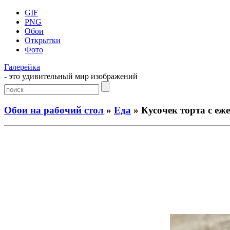
GIF
PNG
Обои
Открытки
Фото
Галерейка
- это удивительный мир изображений
Обои на рабочий стол
»
Еда
» Кусочек торта с еж