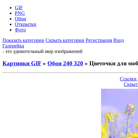
GIF
PNG
Обои
Открытки
Фото
Показать категории
Скрыть категории
Регистрация
Вход
Галерейка
- это удивительный мир изображений
Картинки GIF
»
Обои 240 320
» Цветочки для мо
Ссылки 
Скрыт