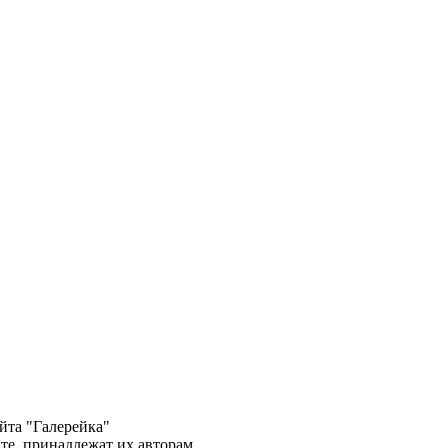
йта "Галерейка"
те, принадлежат их авторам.