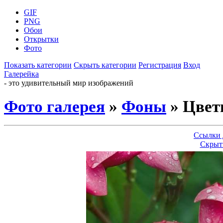
GIF
PNG
Обои
Открытки
Фото
Показать категории
Скрыть категории
Регистрация
Вход
Галерейка
- это удивительный мир изображений
Фото галерея
»
Фоны
» Цвет
Ссылки 
Скрыт