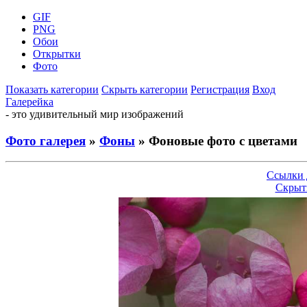
GIF
PNG
Обои
Открытки
Фото
Показать категории
Скрыть категории
Регистрация
Вход
Галерейка
- это удивительный мир изображений
Фото галерея
»
Фоны
» Фоновые фото с цветами
Ссылки 
Скрыт