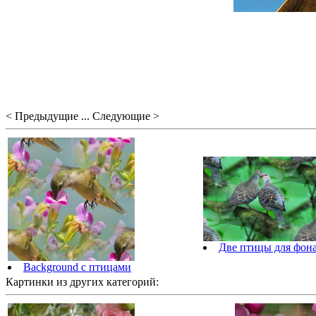
< Предыдущие ... Следующие >
Две птицы для фон
Background с птицами
Картинки из других категорий: