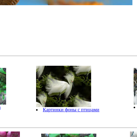
а
Картинки фоны с птицами