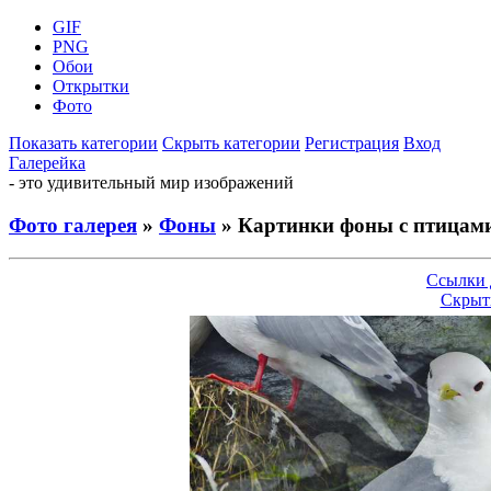
GIF
PNG
Обои
Открытки
Фото
Показать категории
Скрыть категории
Регистрация
Вход
Галерейка
- это удивительный мир изображений
Фото галерея
»
Фоны
» Картинки фоны с птицам
Ссылки 
Скрыт