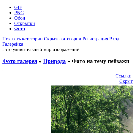
GIF
PNG
Обои
Открытки
Фото
Показать категории
Скрыть категории
Регистрация
Вход
Галерейка
- это удивительный мир изображений
Фото галерея
»
Природа
» Фото на тему пейзажи
Ссылки 
Скрыт