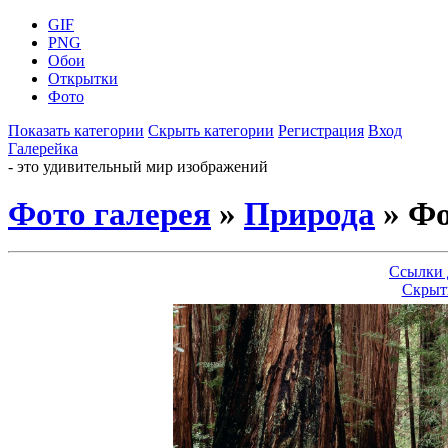
GIF
PNG
Обои
Открытки
Фото
Показать категории
Скрыть категории
Регистрация
Вход
Галерейка
- это удивительный мир изображений
Фото галерея
»
Природа
» Фо
Ссылки 
Скрыт