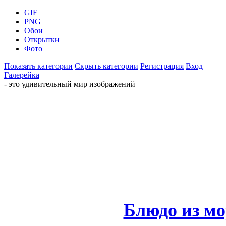
GIF
PNG
Обои
Открытки
Фото
Показать категории
Скрыть категории
Регистрация
Вход
Галерейка
- это удивительный мир изображений
Блюдо из мо