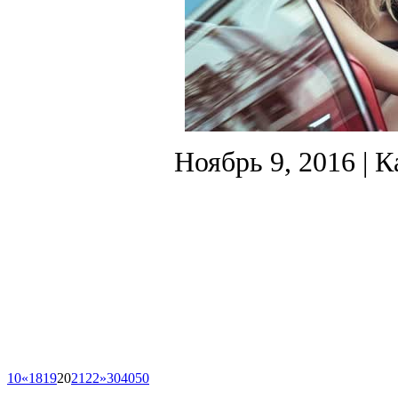
Ноябрь 9, 2016
| К
10
«
18
19
20
21
22
»
30
40
50