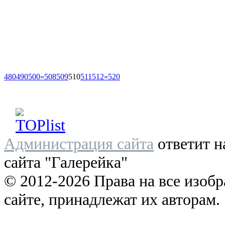
480
490
500
«
508
509
510
511
512
»
520
Администрация сайта
ответит н
сайта "Галерейка"
© 2012-2026 Права на все изоб
сайте, принадлежат их авторам.