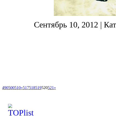
Сентябрь 10, 2012
| Ка
490
500
510
«
517
518
519
520
521
»