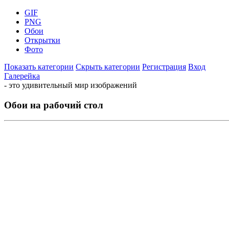
GIF
PNG
Обои
Открытки
Фото
Показать категории
Скрыть категории
Регистрация
Вход
Галерейка
- это удивительный мир изображений
Обои на рабочий стол