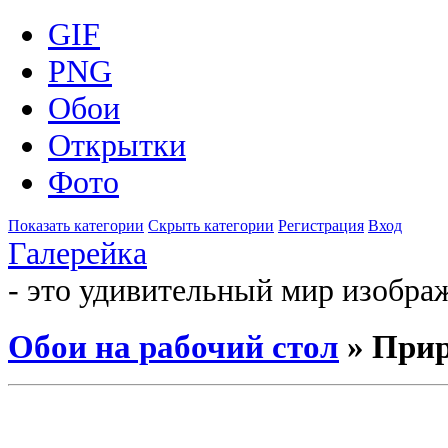
GIF
PNG
Обои
Открытки
Фото
Показать категории
Скрыть категории
Регистрация
Вход
Галерейка
- это удивительный мир изобра
Обои на рабочий стол
» При