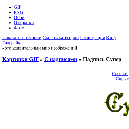
GIF
PNG
Обои
Открытки
Фото
Показать категории
Скрыть категории
Регистрация
Вход
Галерейка
- это удивительный мир изображений
Картинки GIF
»
С надписями
» Надпись Супер
Ссылки 
Скрыт