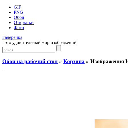
GIF
PNG
Обои
Открытки
Фото
Галерейка
- это удивительный мир изображений
Обои на рабочий стол
»
Корзина
» Изображения H