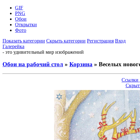
GIF
PNG
Обои
Открытки
Фото
Показать категории
Скрыть категории
Регистрация
Вход
Галерейка
- это удивительный мир изображений
Обои на рабочий стол
»
Корзина
» Веселых новог
Ссылки 
Скрыт