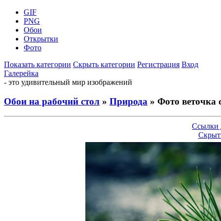
GIF
PNG
Обои
Открытки
Фото
Показать категории
Скрыть категории
Регистрация
Вход
Галерейка
- это удивительный мир изображений
Обои на рабочий стол
»
Природа
» Фото веточка 
Ссылки 
Скрыт