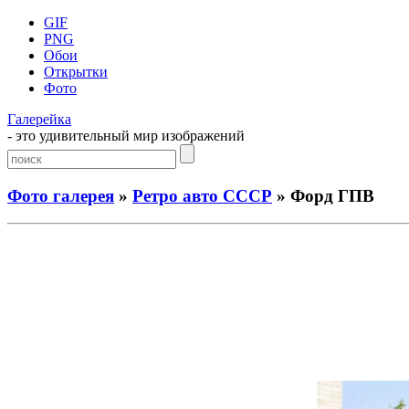
GIF
PNG
Обои
Открытки
Фото
Галерейка
- это удивительный мир изображений
Фото галерея
»
Ретро авто СССР
» Форд ГПВ