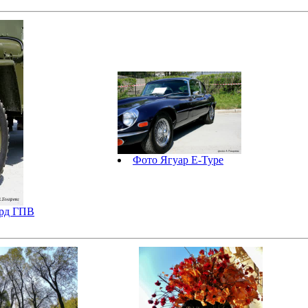
Фото Ягуар E-Type
орд ГПВ