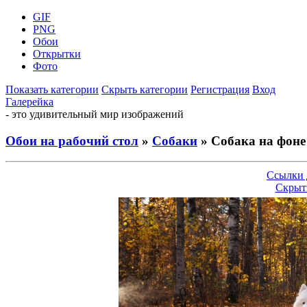
GIF
PNG
Обои
Открытки
Фото
Показать категории
Скрыть категории
Регистрация
Вход
Галерейка
- это удивительный мир изображений
Обои на рабочий стол
»
Собаки
» Собака на фоне
Ссылки 
Скрыт