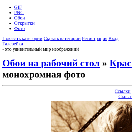
GIF
PNG
Обои
Открытки
Фото
Показать категории
Скрыть категории
Регистрация
Вход
Галерейка
- это удивительный мир изображений
Обои на рабочий стол
»
Крас
монохромная фото
Ссылки 
Скрыт