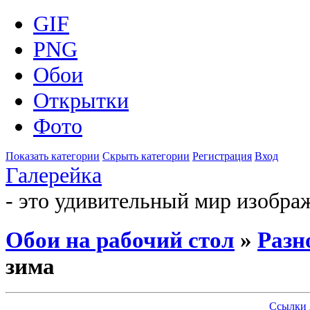
GIF
PNG
Обои
Открытки
Фото
Показать категории
Скрыть категории
Регистрация
Вход
Галерейка
- это удивительный мир изобра
Обои на рабочий стол
»
Разн
зима
Ссылки 