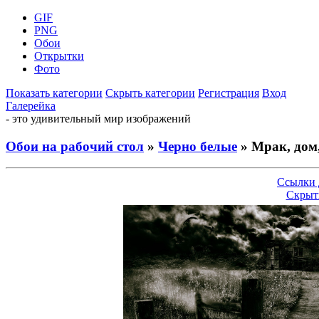
GIF
PNG
Обои
Открытки
Фото
Показать категории
Скрыть категории
Регистрация
Вход
Галерейка
- это удивительный мир изображений
Обои на рабочий стол
»
Черно белые
» Мрак, дом,
Ссылки 
Скрыт