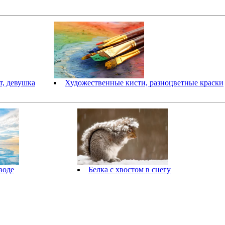
т, девушка
Художественные кисти, разноцветные краски
воде
Белка с хвостом в снегу