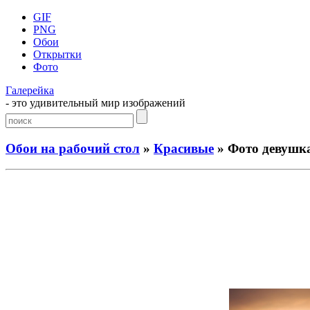
GIF
PNG
Обои
Открытки
Фото
Галерейка
- это удивительный мир изображений
Обои на рабочий стол
»
Красивые
» Фото девушка