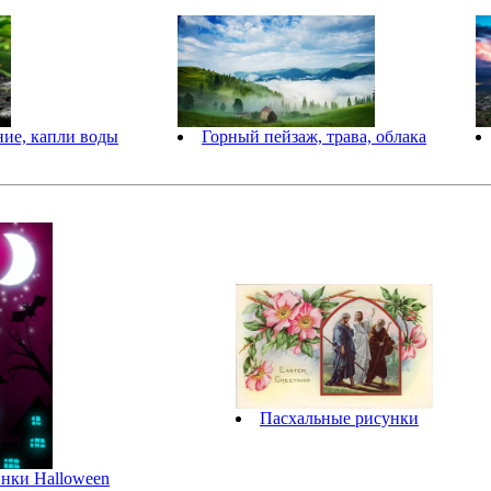
ние, капли воды
Горный пейзаж, трава, облака
Пасхальные рисунки
нки Halloween