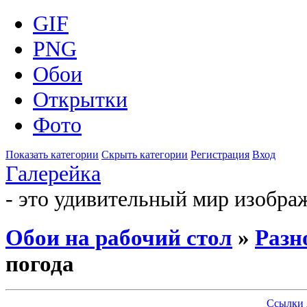
GIF
PNG
Обои
Открытки
Фото
Показать категории
Скрыть категории
Регистрация
Вход
Галерейка
- это удивительный мир изобра
Обои на рабочий стол
»
Разн
погода
Ссылки 