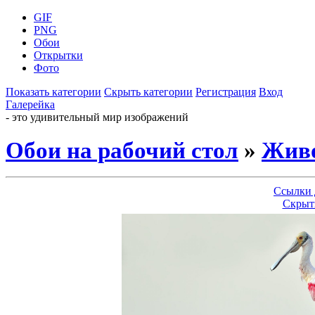
GIF
PNG
Обои
Открытки
Фото
Показать категории
Скрыть категории
Регистрация
Вход
Галерейка
- это удивительный мир изображений
Обои на рабочий стол
»
Жив
Ссылки 
Скрыт