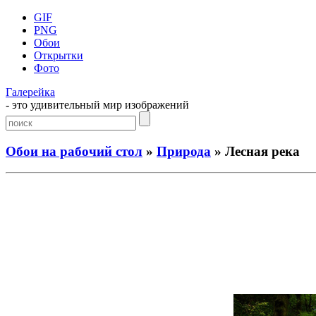
GIF
PNG
Обои
Открытки
Фото
Галерейка
- это удивительный мир изображений
Обои на рабочий стол
»
Природа
» Лесная река