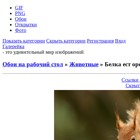
GIF
PNG
Обои
Открытки
Фото
Показать категории
Скрыть категории
Регистрация
Вход
Галерейка
- это удивительный мир изображений
Обои на рабочий стол
»
Животные
» Белка ест ор
Ссылки 
Скрыт