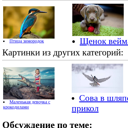
Щенок вейм
Птица зимородок
Картинки из других категорий:
Сова в шляп
Маленькая девочка с
прикол
крокодилами
Обсуждение по теме: