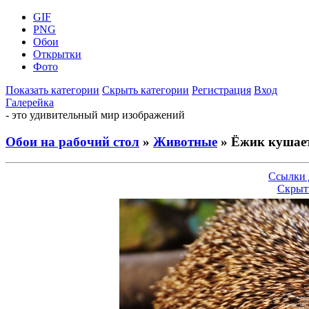
GIF
PNG
Обои
Открытки
Фото
Показать категории
Скрыть категории
Регистрация
Вход
Галерейка
- это удивительный мир изображений
Обои на рабочий стол
»
Животные
» Ёжик кушае
Ссылки 
Скрыт