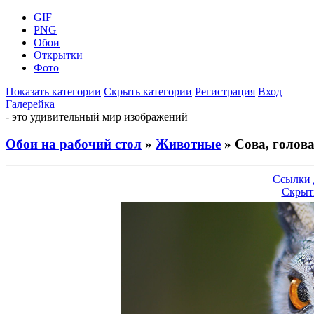
GIF
PNG
Обои
Открытки
Фото
Показать категории
Скрыть категории
Регистрация
Вход
Галерейка
- это удивительный мир изображений
Обои на рабочий стол
»
Животные
» Сова, голова
Ссылки 
Скрыт