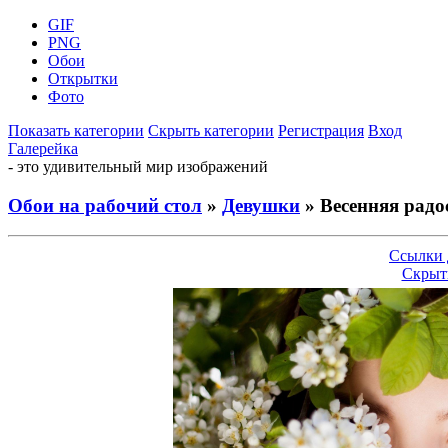
GIF
PNG
Обои
Открытки
Фото
Показать категории
Скрыть категории
Регистрация
Вход
Галерейка
- это удивительный мир изображений
Обои на рабочий стол
»
Девушки
» Весенняя радо
Ссылки 
Скрыт