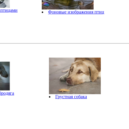
 птицами
Фоновые изображения птиц
бродяга
Грустная собака